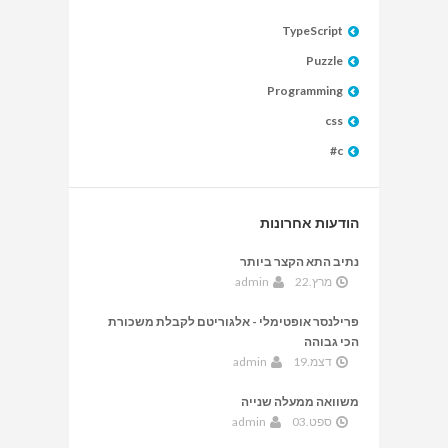
TypeScript
Puzzle
Programming
css
c#
הודעות אחרונות
נתיב התא הקצר ביותר
מרץ.22
admin
פרילנסר אופטימלי - אלגוריטם לקבלת משכורת
הכי גבוהה
דצמ.19
admin
משוואה ממעלה שנייה
ספט.03
admin