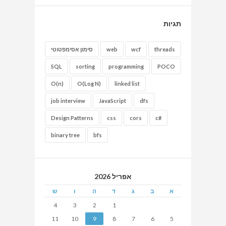
תגיות
threads
wcf
web
סימון אסימפטוטי
SQL
sorting
programming
POCO
O(n)
O(Log N)
linked list
job interview
JavaScript
dfs
Design Patterns
css
cors
c#
binary tree
bfs
אפריל 2026
א
ב
ג
ד
ה
ו
ש
4
3
2
1
11
10
9
8
7
6
5