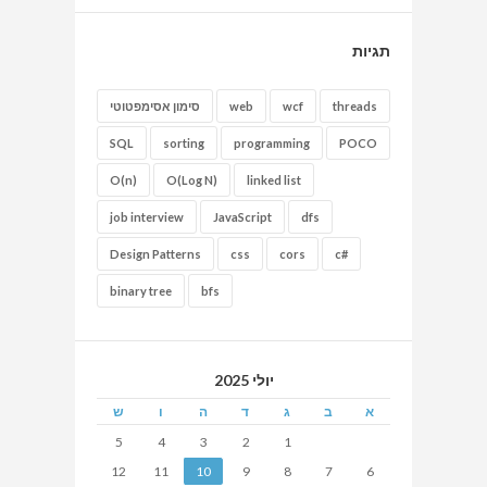
תגיות
threads
wcf
web
סימון אסימפטוטי
SQL
sorting
programming
POCO
O(n)
O(Log N)
linked list
job interview
JavaScript
dfs
Design Patterns
css
cors
c#
binary tree
bfs
יולי 2025
א
ב
ג
ד
ה
ו
ש
5
4
3
2
1
12
11
10
9
8
7
6