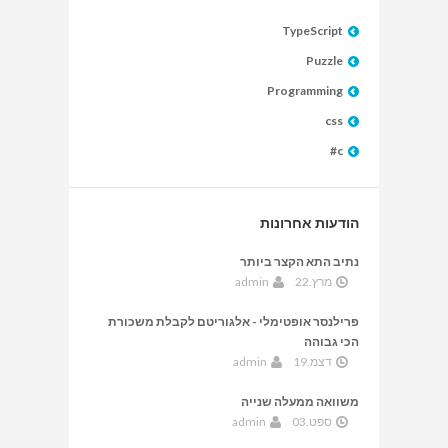
TypeScript
Puzzle
Programming
css
c#
הודעות אחרונות
נתיב התא הקצר ביותר
מרץ.22
admin
פרילנסר אופטימלי - אלגוריטם לקבלת משכורת
הכי גבוהה
דצמ.19
admin
משוואה ממעלה שנייה
ספט.03
admin