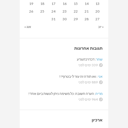
19
18
17
16
15
14
13
26
25
24
23
22
21
20
31
30
29
28
27
« יונ
אוג »
תגובות אחרונות
שחר
:
דכדרכדגגדע
339 ימים לפני
אני
:
ואו תודה זה עזר לי בטרוף!!
889 ימים לפני
מריה
:
הערה חשובה: כל משימה ניתן לעשות ביום אחד!
964 ימים לפני
ארכיון