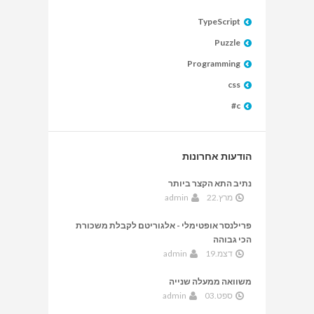
TypeScript
Puzzle
Programming
css
c#
הודעות אחרונות
נתיב התא הקצר ביותר
מרץ.22
admin
פרילנסר אופטימלי - אלגוריטם לקבלת משכורת
הכי גבוהה
דצמ.19
admin
משוואה ממעלה שנייה
ספט.03
admin