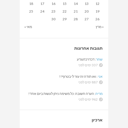
18
17
16
15
14
13
12
25
24
23
22
21
20
19
30
29
28
27
26
« מרץ
מאי »
תגובות אחרונות
שחר
:
דכדרכדגגדע
337 ימים לפני
אני
:
ואו תודה זה עזר לי בטרוף!!
887 ימים לפני
מריה
:
הערה חשובה: כל משימה ניתן לעשות ביום אחד!
962 ימים לפני
ארכיון