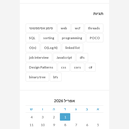
תגיות
threads
wcf
web
סימון אסימפטוטי
SQL
sorting
programming
POCO
O(n)
O(Log N)
linked list
job interview
JavaScript
dfs
Design Patterns
css
cors
c#
binary tree
bfs
אפריל 2026
א
ב
ג
ד
ה
ו
ש
4
3
2
1
11
10
9
8
7
6
5