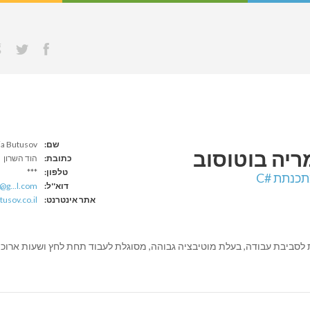
שם:
a Butusov
ריה
בוטוסוב
כתובת:
הוד השרון
טלפון:
***
כנתת #C
דוא''ל:
.@g...l.com
אתר אינטרנט:
tusov.co.il
 לסביבת עבודה, בעלת מוטיבציה גבוהה, מסוגלת לעבוד תחת לחץ ושעות ארוכו