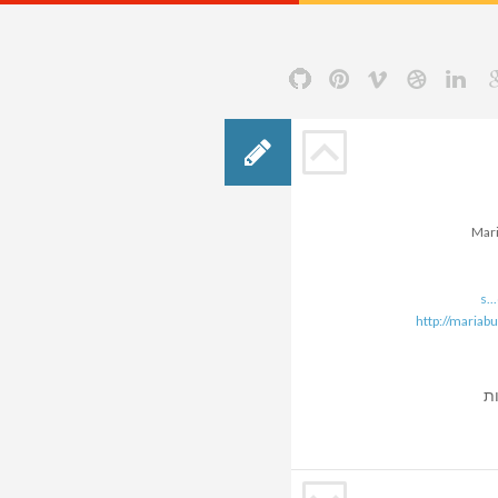
Mari
s..
http://mariabu
ת