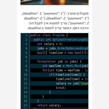
מקבלים מערך : {"deadline": 1, "payment": 1},
{"deadline": 2, "payment": 1}, {"deadline": 2,
"payment": 2} צריך למצוא איך לקבל הכי
הרבה כסף, כאשר צריך לעמוד ב deadline
public
class
Program
{
public
int
OptimalFreelancing
(
Dictionary
<
str
int
 salary 
=
0
;
    jobs 
=
 jobs
.
OrderByDescending
(
job 
=>
 job
[
"
bool
[]
 timeline 
=
new
bool
[
7
];
foreach
(
var
 job 
in
 jobs
)
{
int
 maxTime 
=
Math
.
Min
(
job
[
"deadline"
],
for
(
int
 time 
=
 maxTime 
-
1
;
 time 
>=
0
;
 t
if
(!
timeline
[
time
])
{
               timeline
[
time
]
=
true
;
               salary 
+=
 job
[
"payment"
];
break
;
}
}
}
return
 salary
;