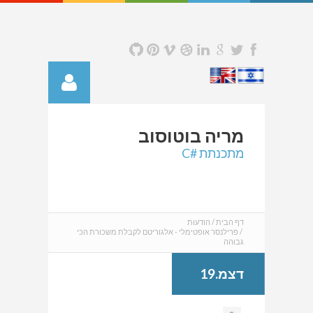
מריה
בוטוסוב
מתכנתת #C
דף הבית
הודעות
פרילנסר אופטימלי - אלגוריטם לקבלת משכורת הכי
גבוהה
דצמ.19