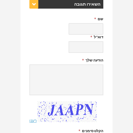
השאירו תגובה
שם
דוא''ל
הודעה שלך
רענן
הקלט סימנים