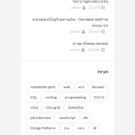
נתיב התא הקצר ביותר
מרץ.22
admin
פרילנסר אופטימלי - אלגוריטם לקבלת משכורת
הכי גבוהה
דצמ.19
admin
משוואה ממעלה שנייה
ספט.03
admin
תגיות
threads
wcf
web
סימון אסימפטוטי
SQL
sorting
programming
POCO
O(n)
O(Log N)
linked list
job interview
JavaScript
dfs
Design Patterns
css
cors
c#