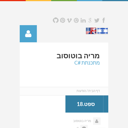
מריה
בוטוסוב
מתכנתת #C
דף הבית
הודעות
ספט.18
מריה בוטוסוב