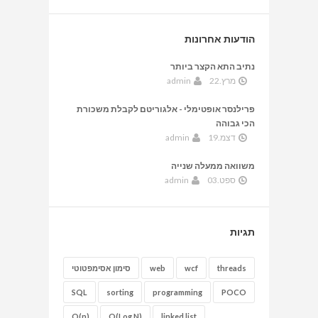
הודעות אחרונות
נתיב התא הקצר ביותר
מרץ.22
admin
פרילנסר אופטימלי - אלגוריטם לקבלת משכורת
הכי גבוהה
דצמ.19
admin
משוואה ממעלה שנייה
ספט.03
admin
תגיות
threads
wcf
web
סימון אסימפטוטי
SQL
sorting
programming
POCO
O(n)
O(Log N)
linked list