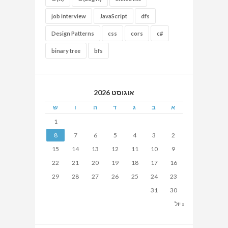
job interview
JavaScript
dfs
Design Patterns
css
cors
c#
binary tree
bfs
אוגוסט 2026
א
ב
ג
ד
ה
ו
ש
1
8
7
6
5
4
3
2
15
14
13
12
11
10
9
22
21
20
19
18
17
16
29
28
27
26
25
24
23
31
30
« יול