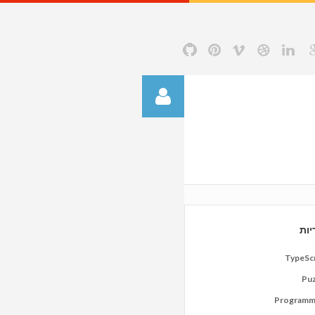
יות
TypeScr
Puz
Programm