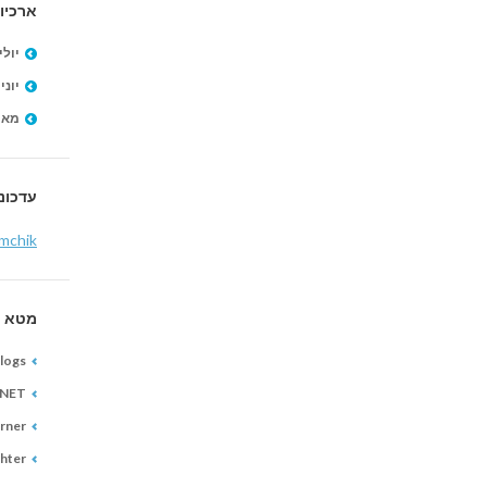
ארכיון
יולי 026
יוני 2026
מאי 026
עדכוני
mchik
מטא
logs
CNET
rner
ghter