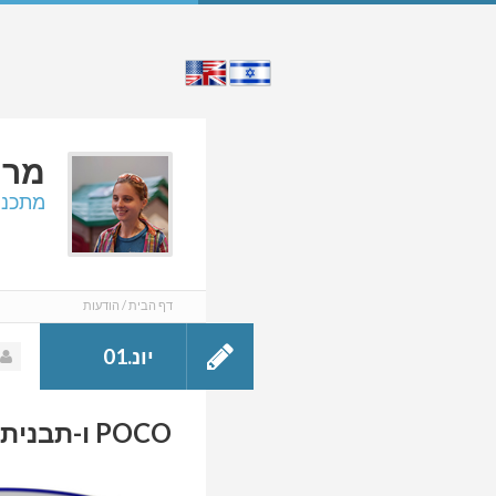
מרי
מתכנת
דף הבית
הודעות
יונ.01
POCO ו-תבנית מידע