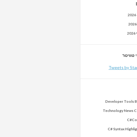
2
2
 טוויטר
Tweets by Sta
Developer Tools B
Technology News 
C#Co
C# Syntax Highli