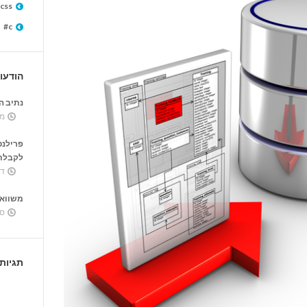
css
c#
הודעו
נתיב ה
מר
פרילנס
לקבלת 
דצ
משוואה
ספ
תגיות