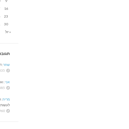
0
9
7
16
4
23
1
30
« יול
תגובו
שחר
:
ד
335 ימים לפ
אני
:
ואו
885 ימים לפ
מריה
:
ה
לעשות 
960 ימים לפ