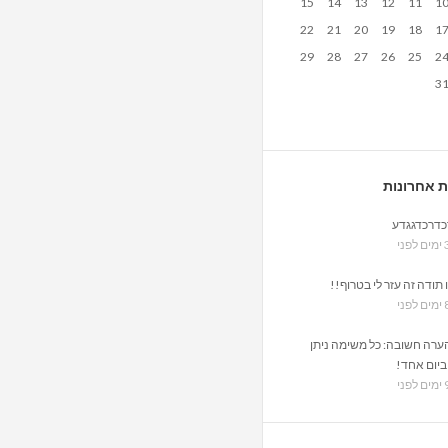
15
14
13
12
11
1
22
21
20
19
18
1
29
28
27
26
25
2
3
ת אחרונות
כדרכדגגדע
ני
 תודה זה עזר לי בטרוף!!
ני
ערה חשובה: כל משימה ניתן
ביום אחד!
ני