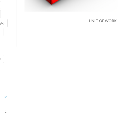
 N)
w
e
א
2