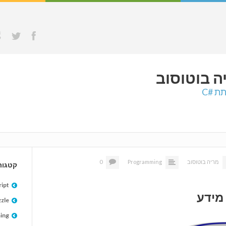
ה
בוטוסוב
ת #C
מריה בוטוסוב
Programming
0
קטגור
ipt
zle
ing