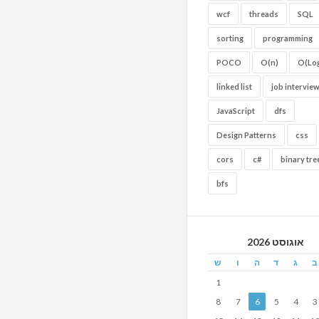
wcf
threads
SQL
sorting
programming
POCO
O(n)
O(Log
linked list
job intervie
JavaScript
dfs
Design Patterns
css
cors
c#
binary tre
bfs
אוגוסט 2026
ב
ג
ד
ה
ו
ש
1
8
7
6
5
4
3