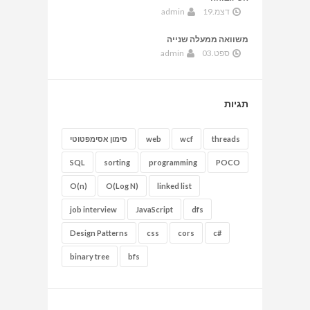
דצמ.19
admin
משוואה ממעלה שנייה
ספט.03
admin
תגיות
threads
wcf
web
סימון אסימפטוטי
SQL
sorting
programming
POCO
O(n)
O(Log N)
linked list
job interview
JavaScript
dfs
Design Patterns
css
cors
c#
binary tree
bfs