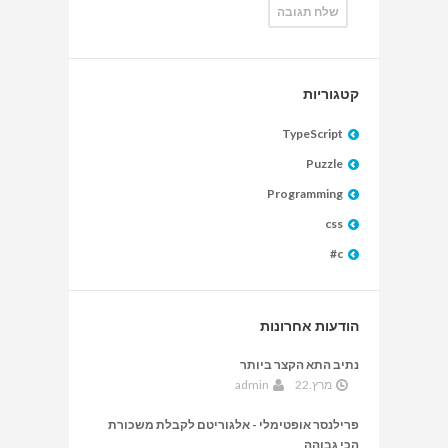
קטגוריות
TypeScript
Puzzle
Programming
css
c#
הודעות אחרונות
נתיב התא הקצר ביותר
מרץ.22
admin
פרילנסר אופטימלי - אלגוריטם לקבלת משכורת
הכי גבוהה