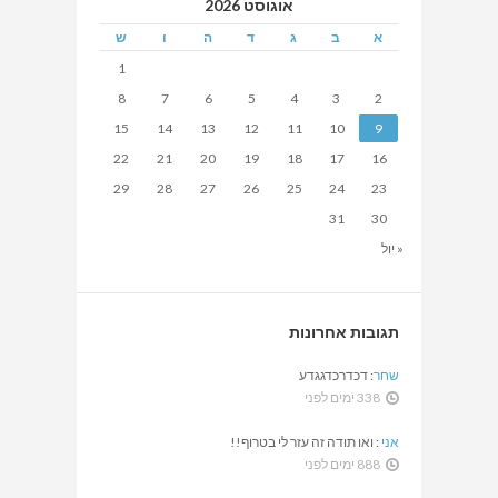
אוגוסט 2026
א
ב
ג
ד
ה
ו
ש
1
8
7
6
5
4
3
2
15
14
13
12
11
10
9
22
21
20
19
18
17
16
29
28
27
26
25
24
23
31
30
« יול
תגובות אחרונות
שחר
:
דכדרכדגגדע
338 ימים לפני
אני
:
ואו תודה זה עזר לי בטרוף!!
888 ימים לפני