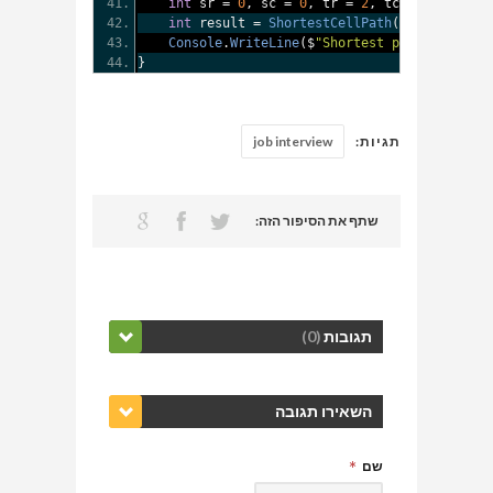
int
 sr 
=
0
,
 sc 
=
0
,
 tr 
=
2
,
 tc 
=
0
;
int
 result 
=
ShortestCellPath
(
grid
,
 sr
,
 sc
Console
.
WriteLine
(
$
"Shortest path length: 
}
תגיות:
job interview
שתף את הסיפור הזה:
תגובות
(0)
השאירו תגובה
שם