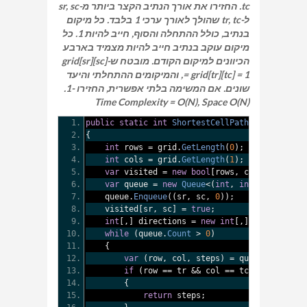
tc. החזירו את אורך הנתיב הקצר ביותר מ-sr, sc
ל-tr, tc שהולך לאורך ערכי 1 בלבד. כל מיקום
בנתיב, כולל ההתחלה והסוף, חייב להיות 1. כל
מיקום עוקב בנתיב חייב להיות מצמיד בארבע
הכיוונים למיקום הקודם. מובטח ש-grid[sr][sc]
= grid[tr][tc] = 1, והמיקומים ההתחלתי והיעד
שונים. אם המשימה בלתי אפשרית, החזירו -1.
Time Complexity = O(N), Space O(N)
public
static
int
ShortestCellPath
(
int
[,]
 grid
{
int
 rows 
=
 grid
.
GetLength
(
0
);
int
 cols 
=
 grid
.
GetLength
(
1
);
var
 visited 
=
new
bool
[
rows
,
 cols
];
var
 queue 
=
new
Queue
<(
int
,
int
,
int
)>();
    queue
.
Enqueue
((
sr
,
 sc
,
0
));
    visited
[
sr
,
 sc
]
=
true
;
int
[,]
 directions 
=
new
int
[,]
{
{
-
1
,
0
}
while
(
queue
.
Count
>
0
)
{
var
(
row
,
 col
,
 steps
)
=
 queue
.
Dequeue
(
if
(
row 
==
 tr 
&&
 col 
==
 tc
)
{
return
 steps
;