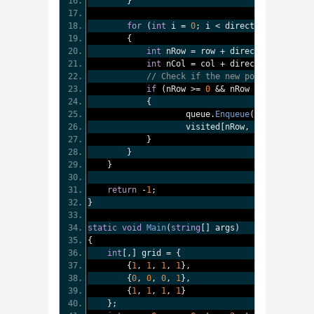
}
for
(
int
 i 
=
0
;
 i 
<
 directions
.
GetLeng
{
int
 nRow 
=
 row 
+
 directions
[
i
,
0
];
int
 nCol 
=
 col 
+
 directions
[
i
,
1
];
// Check if the new position is wi
if
(
nRow 
>=
0
&&
 nRow 
<
 rows 
&&
 nC
{
                    queue
.
Enqueue
((
nRow
,
 nCol
,
                    visited
[
nRow
,
 nCol
]
=
true
}
}
}
return
-
1
;
}
static
void
Main
(
string
[]
 args
)
{
int
[,]
 grid 
=
{
{
1
,
1
,
1
,
1
},
{
0
,
0
,
0
,
1
},
{
1
,
1
,
1
,
1
}
};