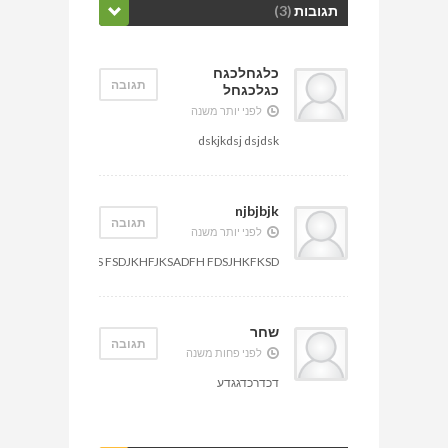
תגובות
(3)
כלגחלכגח
תגובה
כגלכגחל
לפני יותר משנה
dskjkdsj dsjdsk
njbjbjk
תגובה
לפני יותר משנה
JFDSH FSDAJFHKDS FSDJKHFJKSADFH FDSJHKFKSD
שחר
תגובה
לפני פחות משנה
דכדרכדגגדע