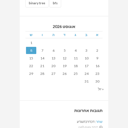
binary tree
bfs
אוגוסט 2026
א
ב
ג
ד
ה
ו
ש
1
8
7
6
5
4
3
2
15
14
13
12
11
10
9
22
21
20
19
18
17
16
29
28
27
26
25
24
23
31
30
« יול
תגובות אחרונות
שחר
:
דכדרכדגגדע
337 ימים לפני