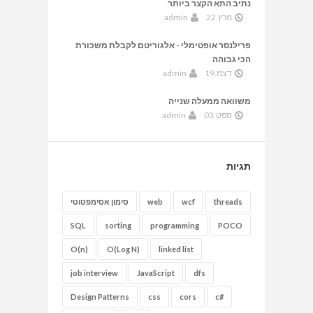
נתיב התא הקצר ביותר
מרץ.22
admin
פרילנסר אופטימלי - אלגוריטם לקבלת משכורת
הכי גבוהה
דצמ.19
admin
משוואה ממעלה שנייה
ספט.03
admin
תגיות
threads
wcf
web
סימון אסימפטוטי
SQL
sorting
programming
POCO
O(n)
O(Log N)
linked list
job interview
JavaScript
dfs
Design Patterns
css
cors
c#