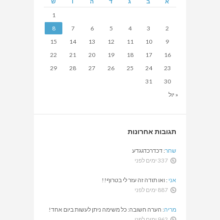
א
ב
ג
ד
ה
ו
ש
1
8
7
6
5
4
3
2
15
14
13
12
11
10
9
22
21
20
19
18
17
16
29
28
27
26
25
24
23
31
30
« יול
תגובות אחרונות
שחר
:
דכדרכדגגדע
337 ימים לפני
אני
:
ואו תודה זה עזר לי בטרוף!!
887 ימים לפני
מריה
:
הערה חשובה: כל משימה ניתן לעשות ביום אחד!
962 ימים לפני