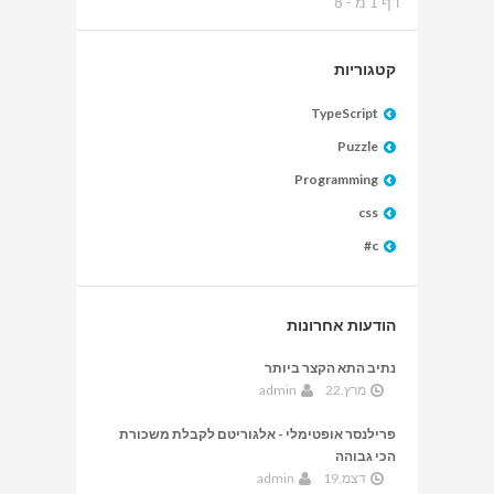
דף
1
מ -
8
קטגוריות
TypeScript
Puzzle
Programming
css
c#
הודעות אחרונות
נתיב התא הקצר ביותר
מרץ.22
admin
פרילנסר אופטימלי - אלגוריטם לקבלת משכורת
הכי גבוהה
דצמ.19
admin