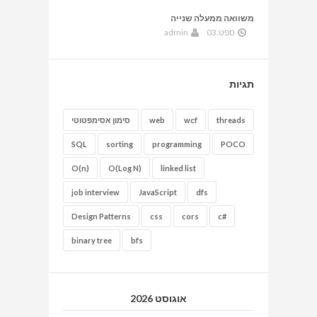
משוואה ממעלה שנייה
ספט.03
admin
תגיות
threads
wcf
web
סימון אסימפטוטי
SQL
sorting
programming
POCO
O(n)
O(Log N)
linked list
job interview
JavaScript
dfs
Design Patterns
css
cors
c#
binary tree
bfs
אוגוסט 2026