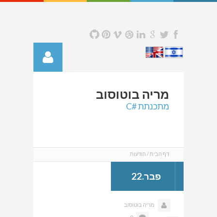
מריה
בוטוסוב
מתכנתת #C
דף הבית
הודעות
פבר.22
מריה בוטוסוב