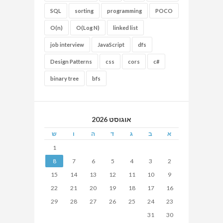
SQL
sorting
programming
POCO
O(n)
O(Log N)
linked list
job interview
JavaScript
dfs
Design Patterns
css
cors
c#
binary tree
bfs
אוגוסט 2026
א
ב
ג
ד
ה
ו
ש
1
8
7
6
5
4
3
2
15
14
13
12
11
10
9
22
21
20
19
18
17
16
29
28
27
26
25
24
23
31
30