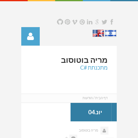
מריה
בוטוסוב
מתכנתת #C
דף הבית
הודעות
יונ.04
מריה בוטוסוב