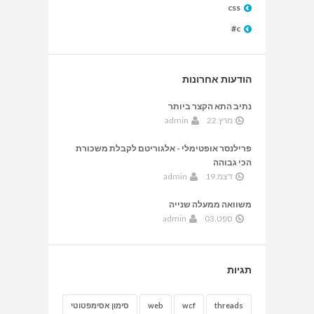
css
c#
הודעות אחרונות
נתיב התא הקצר ביותר
מרץ.22
admin
פרילנסר אופטימלי - אלגוריטם לקבלת משכורת
הכי גבוהה
דצמ.19
admin
משוואה ממעלה שנייה
ספט.03
admin
תגיות
threads
wcf
web
סימון אסימפטוטי