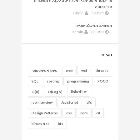
פרילנסר אופטימלי - אלגוריטם לקבלת משכורת
הכי גבוהה
דצמ.19
admin
משוואה ממעלה שנייה
ספט.03
admin
תגיות
threads
wcf
web
סימון אסימפטוטי
SQL
sorting
programming
POCO
O(n)
O(Log N)
linked list
job interview
JavaScript
dfs
Design Patterns
css
cors
c#
binary tree
bfs