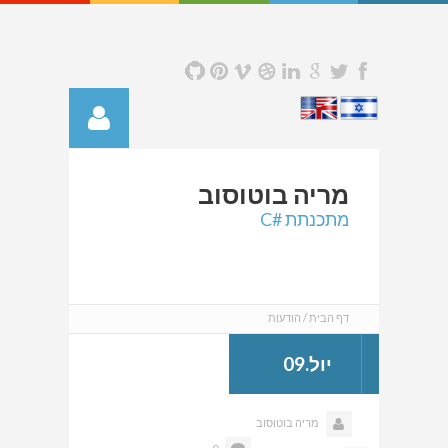
מריה
בוטוסוב
מתכנתת #C
דף הבית
הודעות
יול.09
מריה בוטוסוב