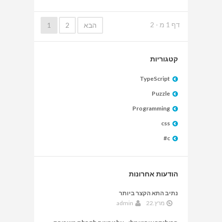
דף
1
מ -
2
הבא
2
1
קטגוריות
TypeScript
Puzzle
Programming
css
c#
הודעות אחרונות
נתיב התא הקצר ביותר
מרץ.22
admin