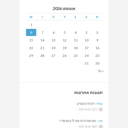
אוגוסט 2026
א
ב
ג
ד
ה
ו
ש
1
8
7
6
5
4
3
2
15
14
13
12
11
10
9
22
21
20
19
18
17
16
29
28
27
26
25
24
23
31
30
« יול
תגובות אחרונות
שחר
:
דכדרכדגגדע
337 ימים לפני
אני
:
ואו תודה זה עזר לי בטרוף!!
887 ימים לפני