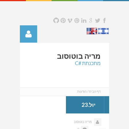
מריה
בוטוסוב
מתכנתת #C
דף הבית
הודעות
יול.23
מריה בוטוסוב