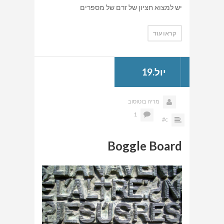
יש למצוא חציון של זרם של מספרים
קראו עוד
יול.19
מריה בוטוסוב
1
c#
Boggle Board